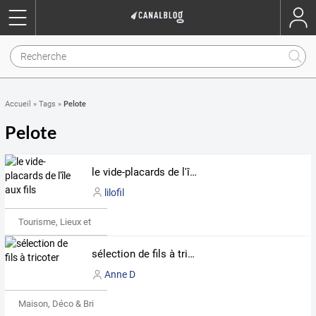
Pelote
Accueil
»
Tags
»
Pelote
le vide-placards de l'île aux fils
lilofil
Tourisme, Lieux et Événements
sélection de fils à tricoter
Anne D
Maison, Déco & Bricolage