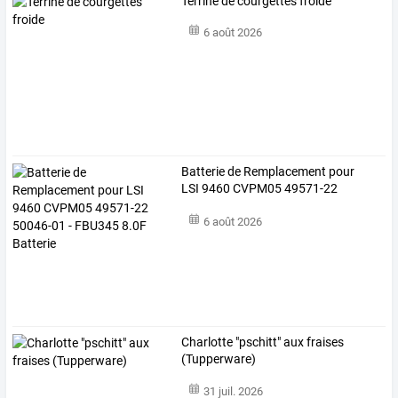
Terrine de courgettes froide
6 août 2026
Batterie
de
Remplacement
pour
LSI
9460
CVPM05
49571-22
50046-01
…
6 août 2026
Charlotte "pschitt" aux fraises
(Tupperware)
31 juil. 2026