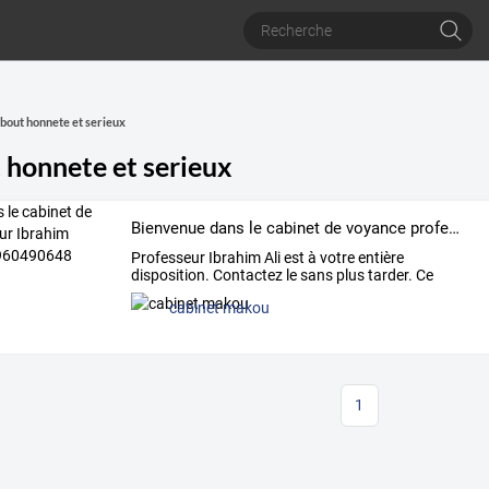
out honnete et serieux
honnete et serieux
Bienvenue dans le cabinet de voyance professeur Ibrahim Faagan tel: 0022960490648
Professeur
Ibrahim
Ali
est
à
votre
entière
disposition.
Contactez
le
sans
plus
tarder.
Ce
Célèbre
Marabout
…
cabinet makou
1