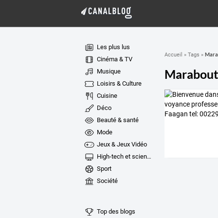
Les plus lus
Marab
Accueil
»
Tags
»
Cinéma & TV
Marabout 
Musique
Loisirs & Culture
Cuisine
Déco
Beauté & santé
Mode
Jeux & Jeux Vidéo
High-tech et sciences
Sport
Société
Top des blogs