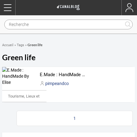
Green life
Accueil
»
Tags
»
Green life
E.Made : HandMade By Elise
pimpeandco
Tourisme, Lieux et Événements
1