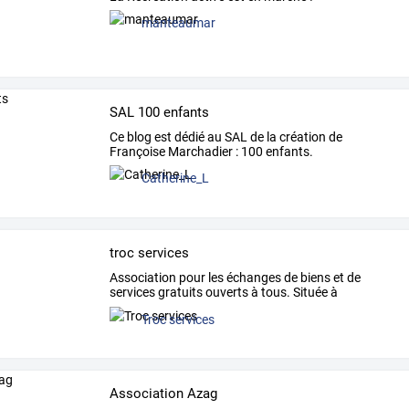
manteaumar
SAL 100 enfants
Ce blog est dédié au SAL de la création de
Françoise Marchadier : 100 enfants.
Catherine_L
troc services
Association
pour
les
échanges
de
biens
et
de
services
gratuits
ouverts
à
tous.
Située
à
Lusseray,
dans
le
…
Troc services
Association Azag