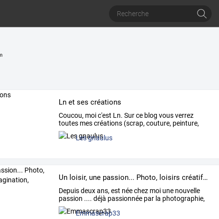
m
Ln et ses créations
Coucou,
moi
c'est
Ln.
Sur
ce
blog
vous
verrez
toutes
mes
créations
(scrap,
couture,
peinture,
bricolages
…
Les gnaulus
Un loisir, une passion... Photo, loisirs créatifs, imagination, couleurs...
Depuis
deux
ans,
est
née
chez
moi
une
nouvelle
passion
....
déjà
passionnée
par
la
photographie,
…
Emmascrap33