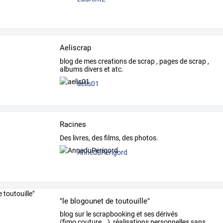
Aeliscrap
blog de mes creations de scrap , pages de scrap ,
albums divers et atc.
aelis01
Racines
Des livres, des films, des photos.
AnneduPerigord
"le blogounet de toutouille"
blog
sur
le
scrapbooking
et
ses
dérivés
(fimo,couture...),
réalisations
personnelles
sans
…