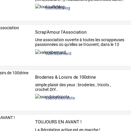
toutouilleblog
Scrap'Amour l'Association
Une
association
ouverte
à
toutes
les
scrappeuses
passionnées
où
qu'elles
se
trouvent,
dans
le
13
et
…
valeriebernard
Broderies & Loisirs de 100drine
simple plaisir des yeux : broderies , tricots ,
crochet DIY..
ssandrinetricote
TOUJOURS EN AVANT !
La Récréation active est en marche !