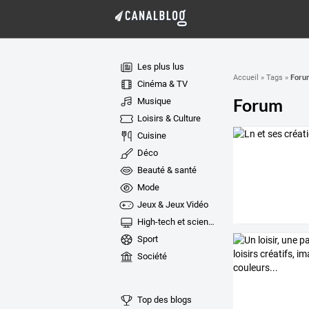
Les plus lus
Foru
Accueil
»
Tags
»
Cinéma & TV
Forum
Musique
Loisirs & Culture
Cuisine
Déco
Beauté & santé
Mode
Jeux & Jeux Vidéo
High-tech et sciences
Sport
Société
Top des blogs