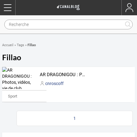
Fillao
Accueil
»
Tags
»
Fillao
AR DRAGONIGOU : Photos, vidéos, vie de club
cnroscoff
Sport
1