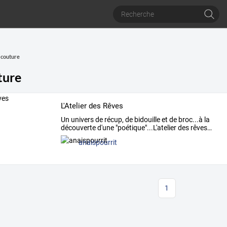
e couture
ture
L'Atelier des Rêves
Un
univers
de
récup,
de
bidouille
et
de
broc...à
la
découverte
d'une
"poétique"...L'atelier
des
rêves
…
anaispourrit
1