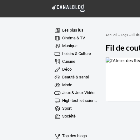
Les plus lus
Fil d
Accueil
»
Tags
»
Cinéma & TV
Fil de cou
Musique
Loisirs & Culture
Cuisine
Déco
Beauté & santé
Mode
Jeux & Jeux Vidéo
High-tech et sciences
Sport
Société
Top des blogs