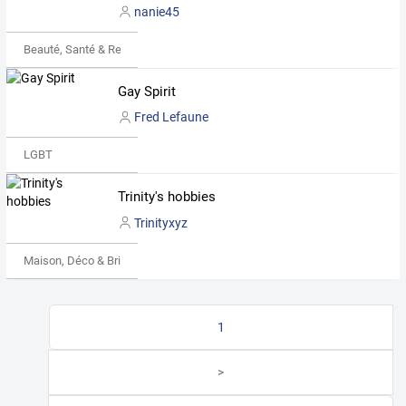
nanie45
Beauté, Santé & Remise en forme
Gay Spirit
Fred Lefaune
LGBT
Trinity's hobbies
Trinityxyz
Maison, Déco & Bricolage
1
>