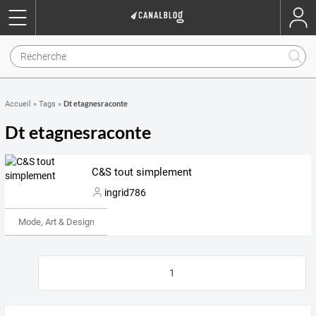
Dt etagnesraconte
Accueil
»
Tags
»
Dt etagnesraconte
C&S tout simplement
ingrid786
Mode, Art & Design
1