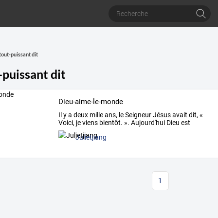
tout-puissant dit
-puissant dit
Dieu-aime-le-monde
Il
y
a
deux
mille
ans,
le
Seigneur
Jésus
avait
dit,
«
Voici,
je
viens
bientôt.
».
Aujourd'hui
Dieu
est
déjà
…
Julietjiang
1