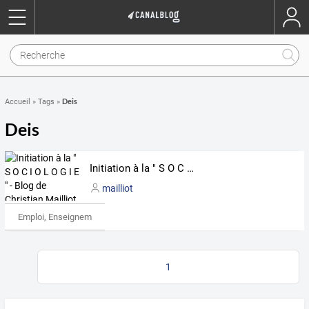
Deis
Accueil
»
Tags
»
Deis
Initiation à la " S O C I O L O G I E " - Blog de Christian Mailliot
mailliot
Emploi, Enseignement & Etudes
1