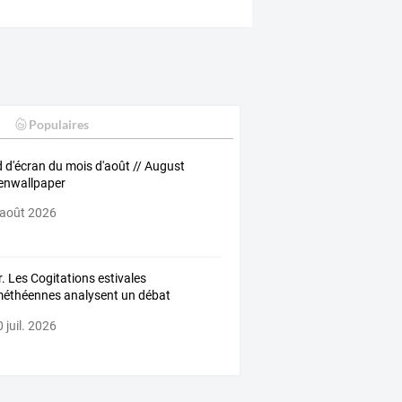
Populaires
 d'écran du mois d'août // August
enwallpaper
 août 2026
r.
Les
Cogitations
estivales
méthéennes
analysent
un
débat
ic
…
 juil. 2026