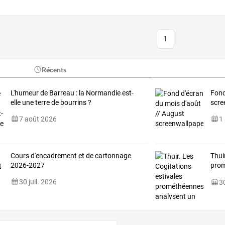
1
Récents
L'humeur de Barreau : la Normandie est-
Fond
elle une terre de bourrins ?
scre
7 août 2026
1
Cours d'encadrement et de cartonnage
Thui
2026-2027
pro
publ
30 juil. 2026
30