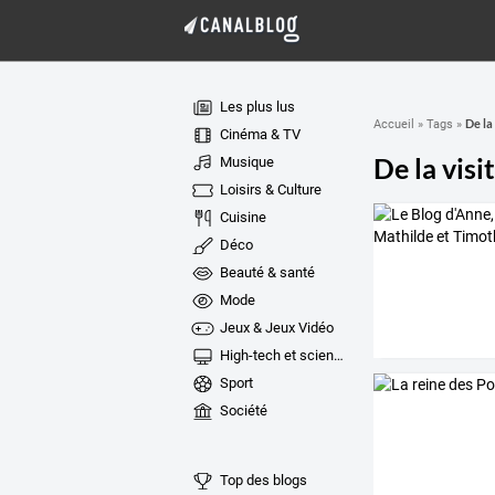
Les plus lus
De la 
Accueil
»
Tags
»
Cinéma & TV
De la visi
Musique
Loisirs & Culture
Cuisine
Déco
Beauté & santé
Mode
Jeux & Jeux Vidéo
High-tech et sciences
Sport
Société
Top des blogs