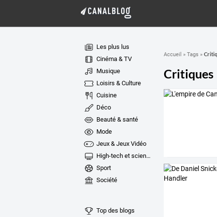
Les plus lus
Criti
Accueil
»
Tags
»
Cinéma & TV
Critiques
Musique
Loisirs & Culture
Cuisine
Déco
Beauté & santé
Mode
Jeux & Jeux Vidéo
High-tech et sciences
Sport
Société
Top des blogs