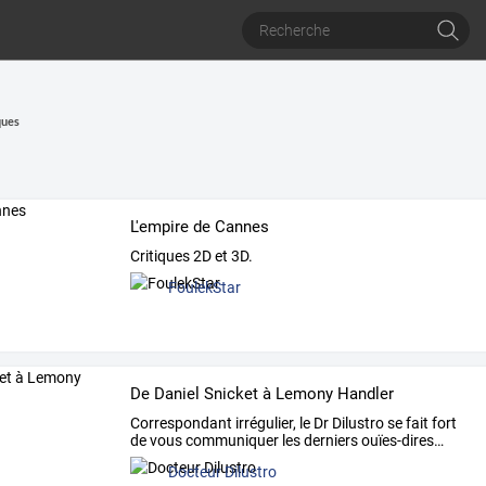
ques
L'empire de Cannes
Critiques 2D et 3D.
FoulekStar
De Daniel Snicket à Lemony Handler
Correspondant
irrégulier,
le
Dr
Dilustro
se
fait
fort
de
vous
communiquer
les
derniers
ouïes-dires
…
Docteur Dilustro