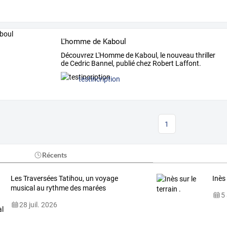
L'homme de Kaboul
Découvrez
L'Homme
de
Kaboul,
le
nouveau
thriller
de
Cedric
Bannel,
publié
chez
Robert
Laffont.
Une
…
testincription
1
Récents
Les Traversées Tatihou, un voyage
Inès 
musical au rythme des marées
5
28 juil. 2026