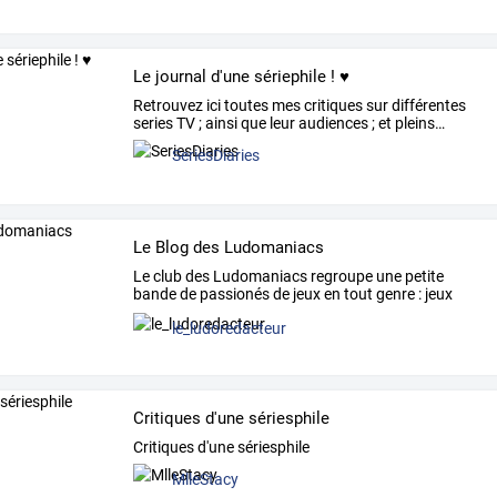
Le journal d'une sériephile ! ♥
Retrouvez
ici
toutes
mes
critiques
sur
différentes
series
TV
;
ainsi
que
leur
audiences
;
et
pleins
…
SeriesDiaries
Le Blog des Ludomaniacs
Le
club
des
Ludomaniacs
regroupe
une
petite
bande
de
passionés
de
jeux
en
tout
genre
:
jeux
de
…
le_ludoredacteur
Critiques d'une sériesphile
Critiques d'une sériesphile
MlleStacy