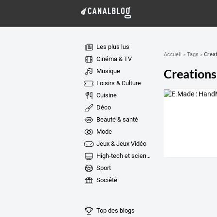
Les plus lus
Creat
Accueil
»
Tags
»
Cinéma & TV
Creations
Musique
Loisirs & Culture
Cuisine
Déco
Beauté & santé
Mode
Jeux & Jeux Vidéo
High-tech et sciences
Sport
Société
Top des blogs