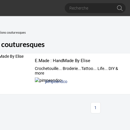
ions couturesques
 couturesques
E.Made : HandMade By Elise
Crochetouille... Broderie...Tattoo... Life... DIY &
more
pimpeandco
1