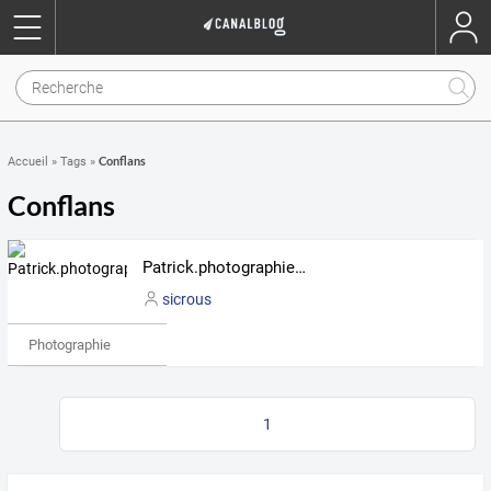
Conflans
Accueil
»
Tags
»
Conflans
Patrick.photographies...
sicrous
Photographie
1