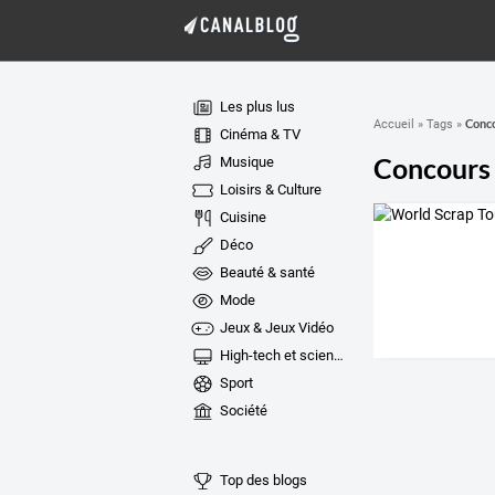
Les plus lus
Conco
Accueil
»
Tags
»
Cinéma & TV
Concours 
Musique
Loisirs & Culture
Cuisine
Déco
Beauté & santé
Mode
Jeux & Jeux Vidéo
High-tech et sciences
Sport
Société
Top des blogs