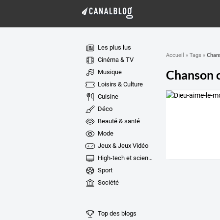
Les plus lus
Chans
Accueil
»
Tags
»
Cinéma & TV
Chanson c
Musique
Loisirs & Culture
Cuisine
Déco
Beauté & santé
Mode
Jeux & Jeux Vidéo
High-tech et sciences
Sport
Société
Top des blogs