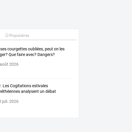
Populaires
ses courgettes oubliées, peut on les
er? Que faire avec? Dangers?
 août 2026
r.
Les
Cogitations
estivales
méthéennes
analysent
un
débat
ic
…
 juil. 2026