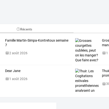
Récents
Famille Martin-Simpa-Kontretoux semaine
Gros
7
mang
2 août 2026
1
Dear Jane
Thui
pro
1 août 2026
publ
30