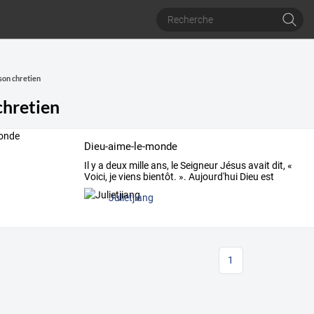
on chretien
hretien
Dieu-aime-le-monde
Il
y
a
deux
mille
ans,
le
Seigneur
Jésus
avait
dit,
«
Voici,
je
viens
bientôt.
».
Aujourd'hui
Dieu
est
déjà
…
Julietjiang
1