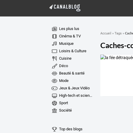
Les plus lus
Cach
Accueil
»
Tags
»
Cinéma & TV
Caches-c
Musique
Loisirs & Culture
Cuisine
Déco
Beauté & santé
Mode
Jeux & Jeux Vidéo
High-tech et sciences
Sport
Société
Top des blogs