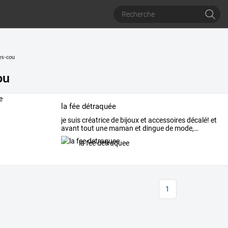
es-cou
ou
la fée détraquée
je
suis
créatrice
de
bijoux
et
accessoires
décalé!
et
avant
tout
une
maman
et
dingue
de
mode,
…
la fee detraquee
1