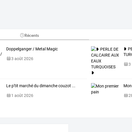
Récents
Doppelganger / Metal Magic
❥ P
TUR
3 août 2026
3
Le p'tit marché du dimanche couzot ...
Mon 
1 août 2026
28