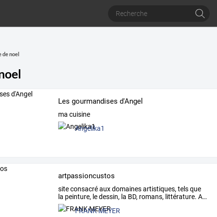
 de noel
noel
Les gourmandises d'Angel
ma cuisine
Angelika1
artpassioncustos
site
consacré
aux
domaines
artistiques,
tels
que
la
peinture,
le
dessin,
la
BD,
romans,
littérature.
A
…
FRANK MEYER