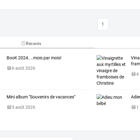
1
Récents
BooK 2024....mois par mois!
Vina
fram
6 août 2026
4
Mini album "Souvenirs de vacances"
Adie
5 août 2026
1