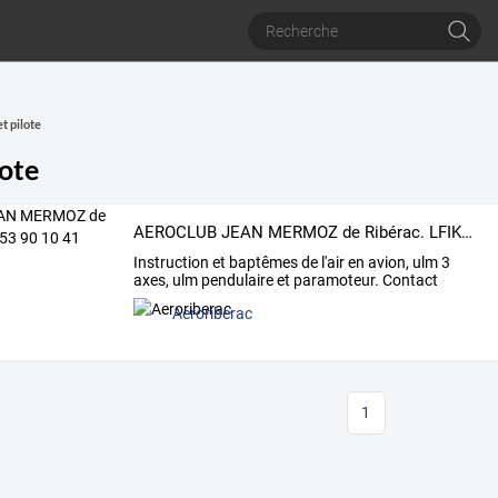
t pilote
lote
AEROCLUB JEAN MERMOZ de Ribérac. LFIK. 05 53 90 10 41
Instruction
et
baptêmes
de
l'air
en
avion,
ulm
3
axes,
ulm
pendulaire
et
paramoteur.
Contact
webmaster:
…
Aeroriberac
1