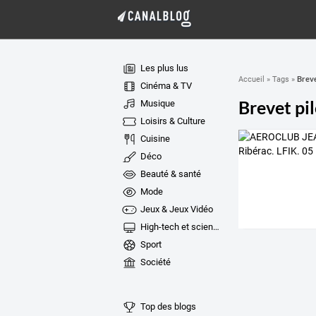
Les plus lus
Breve
Accueil
»
Tags
»
Cinéma & TV
Brevet pi
Musique
Loisirs & Culture
Cuisine
Déco
Beauté & santé
Mode
Jeux & Jeux Vidéo
High-tech et sciences
Sport
Société
Top des blogs