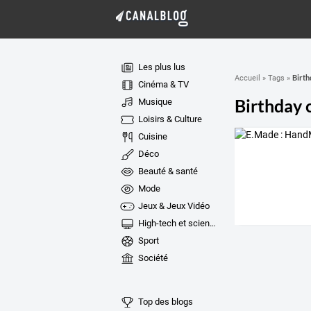
Les plus lus
Birth
Accueil
»
Tags
»
Cinéma & TV
Birthday 
Musique
Loisirs & Culture
Cuisine
Déco
Beauté & santé
Mode
Jeux & Jeux Vidéo
High-tech et sciences
Sport
Société
Top des blogs