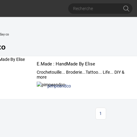
day co
co
E.Made : HandMade By Elise
Crochetouille... Broderie...Tattoo... Life... DIY &
more
pimpeandco
1