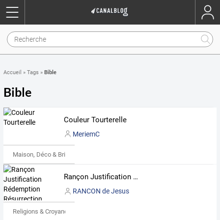
Bible
Accueil
»
Tags
»
Bible
Couleur Tourterelle
MeriemC
Maison, Déco & Bricolage
Rançon Justification Rédemption Résurrection
RANCON de Jesus
Religions & Croyances