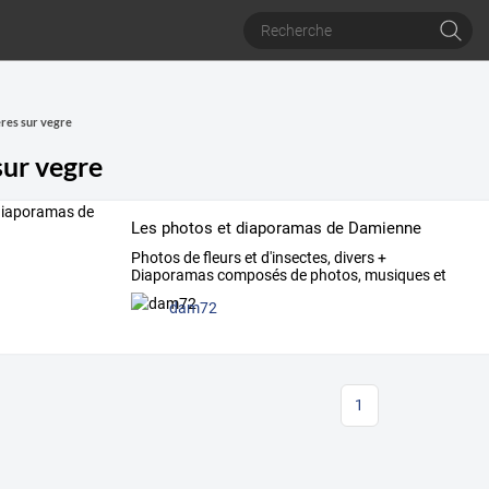
res sur vegre
sur vegre
Les photos et diaporamas de Damienne
Photos
de
fleurs
et
d'insectes,
divers
+
Diaporamas
composés
de
photos,
musiques
et
parfois
…
dam72
1