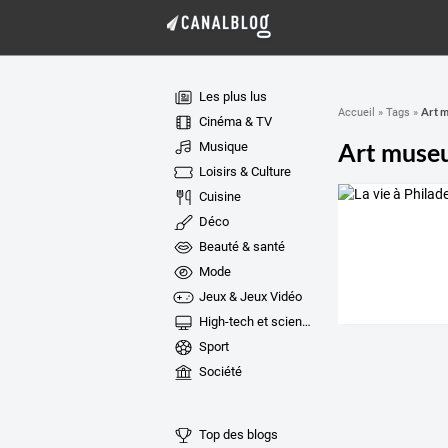
Les plus lus
Art 
Accueil
»
Tags
»
Cinéma & TV
Art muse
Musique
Loisirs & Culture
Cuisine
Déco
Beauté & santé
Mode
Jeux & Jeux Vidéo
High-tech et sciences
Sport
Société
Top des blogs