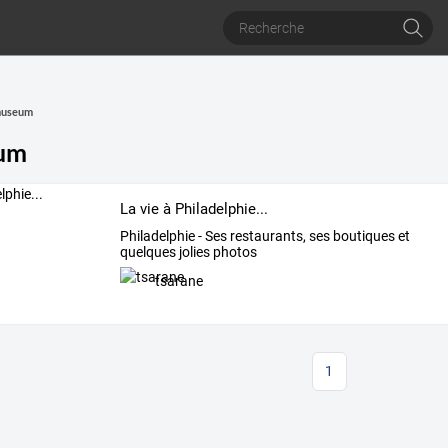
museum
um
La vie à Philadelphie...
Philadelphie - Ses restaurants, ses boutiques et
quelques jolies photos
tsarane
1