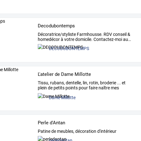
Decodubontemps
Décoratrice/styliste
Farmhousse.
RDV
conseil
&
homedécor
à
votre
domicile.
Contactez-moi
au
…
DECODUBONTEMPS
L'atelier de Dame Millotte
Tissu,
rubans,
dentelle,
lin,
rotin,
broderie
...
et
plein
de
petits
points
pour
faire
naître
mes
personnages
…
Dame Millotte
Perle d'Antan
Patine de meubles, décoration d'intérieur
perledantan