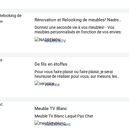
Rénovation et Relooking de meubles! Nadrenov
Donnez
une
seconde
vie
à
vos
meubles!
-
Vos
meubles
personnalisés
en
fonction
de
vos
envies:
peints,
…
NADRENOV
De fils en étoffes
Pour
vous
faire
plaisir
ou
faire
plaisir,
je
serai
heureuse
de
réaliser
pour
vous,
sur
mesure,
les
…
veronice
Meuble TV Blanc
Meuble TV Blanc Laqué Pas Cher
meubletvblanc