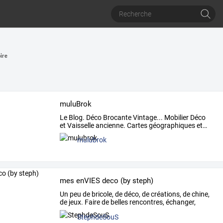
ire
muluBrok
Le
Blog.
Déco
Brocante
Vintage...
Mobilier
Déco
et
Vaisselle
ancienne.
Cartes
géographiques
et
…
mulubrok
mes enVIES deco (by steph)
Un
peu
de
bricole,
de
déco,
de
créations,
de
chine,
de
jeux.
Faire
de
belles
rencontres,
échanger,
s'amuser,
…
StephdeSouS