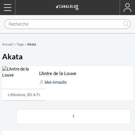
Akata
Accueil
»
Tags
»
Akata
L'Antre de la Louve
Mei-Amadis
Littérature, BD & Poésie
1