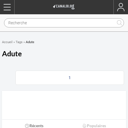
Adute
Accueil
»
Tags
»
Adute
1
Récents
Populaires