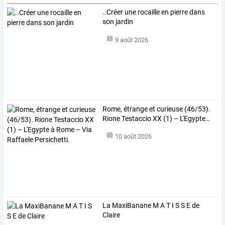
..Créer une rocaille en pierre dans
son jardin
9 août 2026
Rome,
étrange
et
curieuse
(46/53).
Rione
Testaccio
XX
(1)
–
L'Egypte
…
10 août 2026
La MaxiBanane M A T I S S E de
Claire