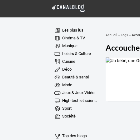
Les plus lus
Acco
Accueil
»
Tags
»
Cinéma & TV
Accouche
Musique
Loisirs & Culture
Cuisine
Déco
Beauté & santé
Mode
Jeux & Jeux Vidéo
High-tech et sciences
Sport
Société
Top des blogs