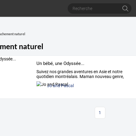
uchement naturel
ment naturel
Un bébé, une Odyssée...
Suivez
nos
grandes
aventures
en
Asie
et
notre
quotidien
montréalais.
Maman
nouveau
genre,
fan
…
Jo and Pascal
1