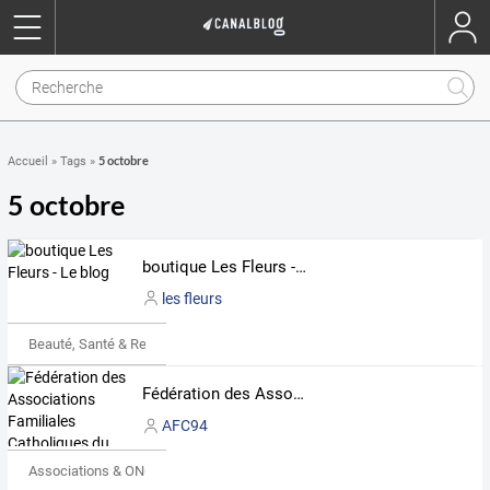
5 octobre
Accueil
»
Tags
»
5 octobre
boutique Les Fleurs - Le blog
les fleurs
Beauté, Santé & Remise en forme
Fédération des Associations Familiales Catholiques du Val de Marne (et du 93)
AFC94
Associations & ONG