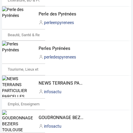
Littérature, BD & Poésie
Perle des Pyrénées
perleenpyrenees
Beauté, Santé & Remise en forme
Perles Pyrénées
perledespyrenees
Tourisme, Lieux et Événements
NEWS TERRAINS PARTICULIER PARCELLES CONSTRUCTIBLES VIABILISES, A BATIR,VENTE,A VENDRE HERAULT 34, AUDE 11,ACTUALITES
infosactu
Emploi, Enseignement & Etudes
GOUDRONNAGE BEZIERS TOULOUSE MONTPELLIER 34 11 66 31
infosactu