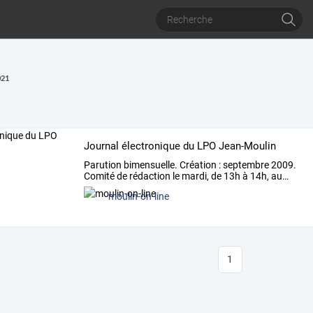
021
Journal électronique du LPO Jean-Moulin
Parution
bimensuelle.
Création
:
septembre
2009.
Comité
de
rédaction
le
mardi,
de
13h
à
14h,
au
…
moulin-on-line
1