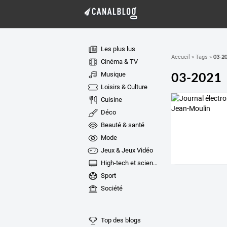
Les plus lus
03-2
Accueil
»
Tags
»
Cinéma & TV
03-2021
Musique
Loisirs & Culture
Cuisine
Déco
Beauté & santé
Mode
Jeux & Jeux Vidéo
High-tech et sciences
Sport
Société
Top des blogs