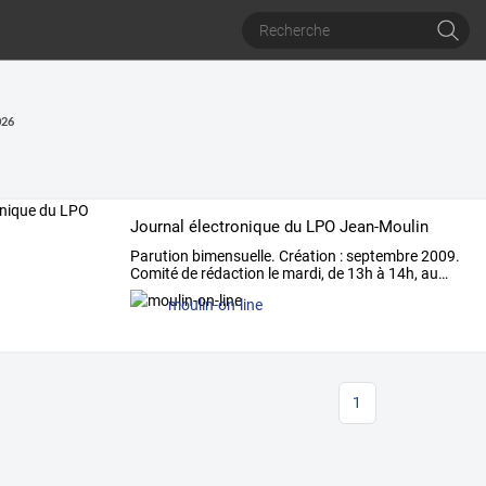
026
Journal électronique du LPO Jean-Moulin
Parution
bimensuelle.
Création
:
septembre
2009.
Comité
de
rédaction
le
mardi,
de
13h
à
14h,
au
…
moulin-on-line
1