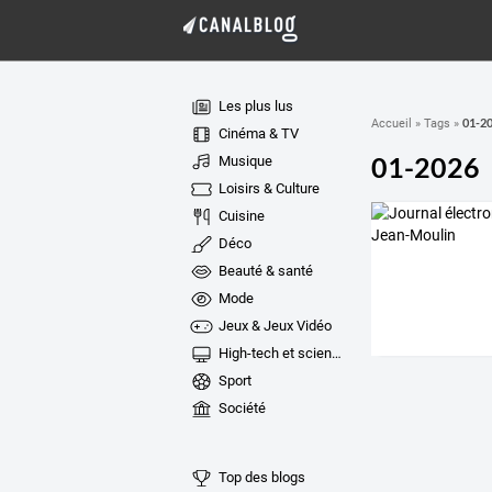
Les plus lus
01-2
Accueil
»
Tags
»
Cinéma & TV
01-2026
Musique
Loisirs & Culture
Cuisine
Déco
Beauté & santé
Mode
Jeux & Jeux Vidéo
High-tech et sciences
Sport
Société
Top des blogs