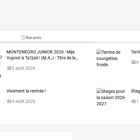
Récents
MONTENEGRO
JUNIOR
2026
:
Mija
Terr
Vujović
à
Ta'Qali
!
(M.A.J
:
Titre
de
la
…
6
5 août 2026
Vivement la rentrée !
Stag
4 août 2026
1