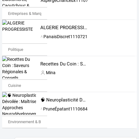
AspergeChanceux1110776
Entreprises & Marques
ALGERIE PROGRESSISTE
PanaisDiscret1110721
Politique
Recettes Du Coin : Saveurs Régionales & Conseils Culinaires
Mina
Cuisine
🧠 Neuroplasticité Dévoilée : Maîtrisez les Approches Neurodéveloppementales du 21e Siècle ! 🚀
PruneÉpatant1110684
Environnement & Bio