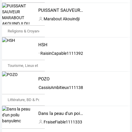
PUISSANT SAUVEUR MARABOUT AKOUINDJI DU BÉNIN. TÉLÉPHONE WHATSAPP : (+229) 91 15 16 60
Marabout Akouindji
Religions & Croyances
HSH
RaisinCapable1111392
Tourisme, Lieux et Événements
POZO
CassisAmbitieux1111388
Littérature, BD & Poésie
Dans la peau d'un poilu banyulenc
FraiseFiable1111333