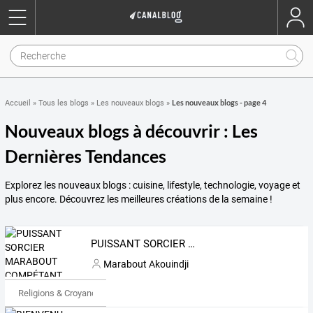
Les nouveaux blogs - page 4
Accueil
»
Tous les blogs
»
Les nouveaux blogs
»
Nouveaux blogs à découvrir : Les
Dernières Tendances
Explorez les nouveaux blogs : cuisine, lifestyle, technologie, voyage et
plus encore. Découvrez les meilleures créations de la semaine !
PUISSANT SORCIER MARABOUT COMPÉTANT AKOUINDJI. TÉLÉPHONE WHATSAPP : (+229) 91 15 16 60
Marabout Akouindji
Religions & Croyances