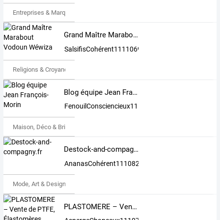
Entreprises & Marques
Grand Maître Marabout Vodoun Wéwiza
SalsifisCohérent1111069
Religions & Croyances
Blog équipe Jean François-Morin
FenouilConsciencieux1111007
Maison, Déco & Bricolage
Destock-and-compagny.fr
AnanasCohérent1110824
Mode, Art & Design
PLASTOMERE – Vente de PTFE, Élastomères, Caoutchouc & Plastiques