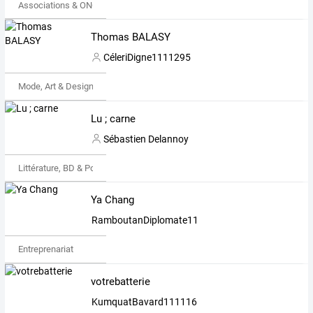
Associations & ONG
Thomas BALASY
CéleriDigne1111295
Mode, Art & Design
Lu ; carne
Sébastien Delannoy
Littérature, BD & Poésie
Ya Chang
RamboutanDiplomate1111190
Entreprenariat
votrebatterie
KumquatBavard1111167