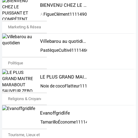
BIENVENU CHEZ LE PUISSANT ET COMPÉTENT MAITRE MARABOUT AFRICAIN MEDIUM VOYANT GBEMAVO DU RETOUR AFFECTIF ET DE LA RICHESSE R +229 62 01 78 96
FigueClément1111490
Marketing & Réseaux Sociaux
Villebarou au quotidien
PastèqueCultivé1111460
Politique
LE PLUS GRAND MAITRE MARABOUT SAUVEUR ZEBO DU MONDE
Noix de cocoFlatteur1111454
Religions & Croyances
Evanoffgridlife
TamarilloÉconome1111448
Tourisme, Lieux et Événements