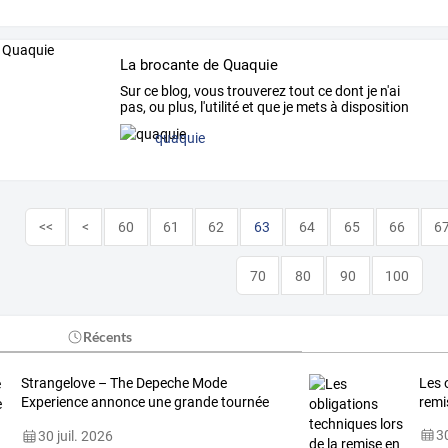
La brocante de Quaquie
Sur
ce
blog,
vous
trouverez
tout
ce
dont
je
n'ai
pas,
ou
plus,
l'utilité
et
que
je
mets
à
disposition
de
…
quaquie
<<
<
60
61
62
63
64
65
66
6
70
80
90
100
Récents
Strangelove
–
The
Depeche
Mode
Les
o
Experience
annonce
une
grande
tournée
remi
française
avec
…
30
30 juil. 2026