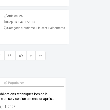
Articles :
25
Depuis :
04/11/2013
Categorie :
Tourisme, Lieux et Événements
7
68
69
>
>>
Populaires
bligations
techniques
lors
de
la
se
en
service
d’un
ascenseur
après
…
 juil. 2026