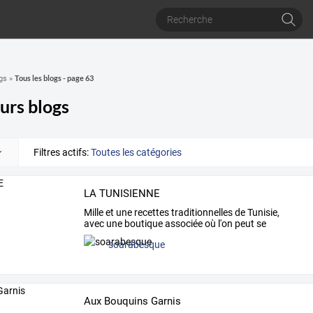
Tous les blogs - page 63
gs
»
urs blogs
Filtres actifs:
Toutes les catégories
LA TUNISIENNE
Mille
et
une
recettes
traditionnelles
de
Tunisie,
avec
une
boutique
associée
où
l'on
peut
se
procurer
des
…
soarabesque
Aux Bouquins Garnis