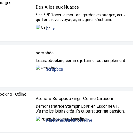
Des Ailes aux Nuages
*
*
*
*
*Effacer
le
mouton,
garder
les
nuages,
ceux
qui
font
rêver,
voyager,
imaginer,
c'est
ainsi
qu'est
…
A i l e
scrapbéa
le scrapbooking comme je l'aime tout simplement
scrapbea
Ateliers Scrapbooking - Céline Giraschi
Démonstratrice
Stampin'Up!®
en
Essonne
91.
J’aime
les
loisirs
créatifs
et
partager
ma
passion.
Je
suis
à
…
Parenthesecreativeceline