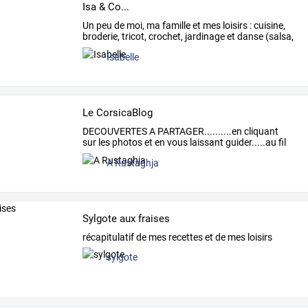
Isa & Co...
Un
peu
de
moi,
ma
famille
et
mes
loisirs
:
cuisine,
broderie,
tricot,
crochet,
jardinage
et
danse
(salsa,
…
Isabelle
Le CorsicaBlog
DECOUVERTES
A
PARTAGER..........en
cliquant
sur
les
photos
et
en
vous
laissant
guider.....au
fil
de
…
A Rustaghja
Sylgote aux fraises
récapitulatif de mes recettes et de mes loisirs
sylgote