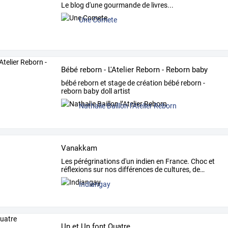
Le blog d'une gourmande de livres...
Une Comete
Bébé reborn - L'Atelier Reborn - Reborn baby
bébé reborn et stage de création bébé reborn -
reborn baby doll artist
Nathalie Baillon l’Atelier Reborn
Vanakkam
Les
pérégrinations
d'un
indien
en
France.
Choc
et
réflexions
sur
nos
différences
de
cultures,
de
…
Indiangay
Un et Un font Quatre