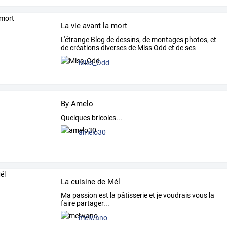
La vie avant la mort
L'étrange
Blog
de
dessins,
de
montages
photos,
et
de
créations
diverses
de
Miss
Odd
et
de
ses
amis
…
Miss_Odd
By Amelo
Quelques bricoles...
amelo30
La cuisine de Mél
Ma passion est la pâtisserie et je voudrais vous la
faire partager...
melwano