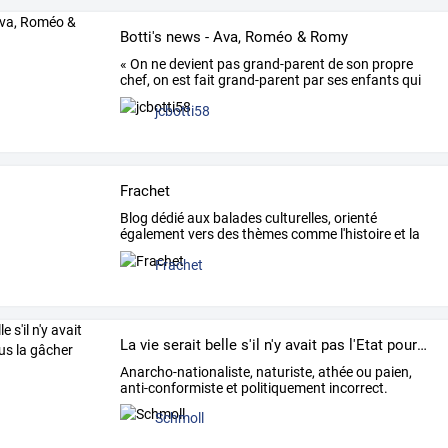
Botti's news - Ava, Roméo & Romy
«
On
ne
devient
pas
grand-parent
de
son
propre
chef,
on
est
fait
grand-parent
par
ses
enfants
qui
en
…
jcbotti58
Frachet
Blog dédié aux balades culturelles, orienté
également vers des thèmes comme l'histoire et la
sociologie.
Frachet
La vie serait belle s'il n'y avait pas l'Etat pour nous la gâcher
Anarcho-nationaliste,
naturiste,
athée
ou
paien,
anti-conformiste
et
politiquement
incorrect.
Combattre
…
Schmoll