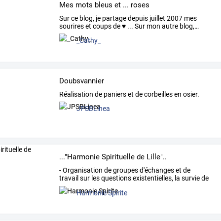
Mes mots bleus et ... roses
Sur
ce
blog,
je
partage
depuis
juillet
2007
mes
sourires
et
coups
de
♥
...
Sur
mon
autre
blog,
…
_Cathy_
Doubsvannier
Réalisation de paniers et de corbeilles en osier.
JPSBLinea
..."Harmonie Spirituelle de Lille"..
-
Organisation
de
groupes
d'échanges
et
de
travail
sur
les
questions
existentielles,
la
survie
de
l'âme,
la
…
Harmonie Spirite