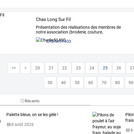
Chas Long Sur Fil
Présentation des réalisations des membres de
notre association (broderie, couture,
cartonnage...).
Charlie51400
<<
<
20
21
22
23
24
25
26
2
30
40
50
60
70
80
90
Récents
Palette bleue, on se les gèle !
Pilon
frai
8 août 2026
9