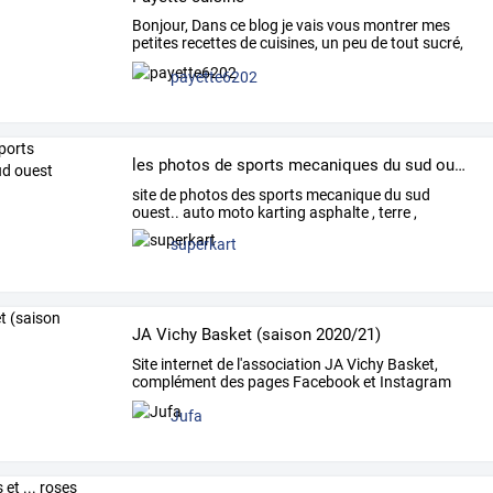
Bonjour,
Dans
ce
blog
je
vais
vous
montrer
mes
petites
recettes
de
cuisines,
un
peu
de
tout
sucré,
…
payette6202
les photos de sports mecaniques du sud ouest
site de photos des sports mecanique du sud
ouest.. auto moto karting asphalte , terre ,
superkart
JA Vichy Basket (saison 2020/21)
Site
internet
de
l'association
JA
Vichy
Basket,
complément
des
pages
Facebook
et
Instagram
qui
…
Jufa