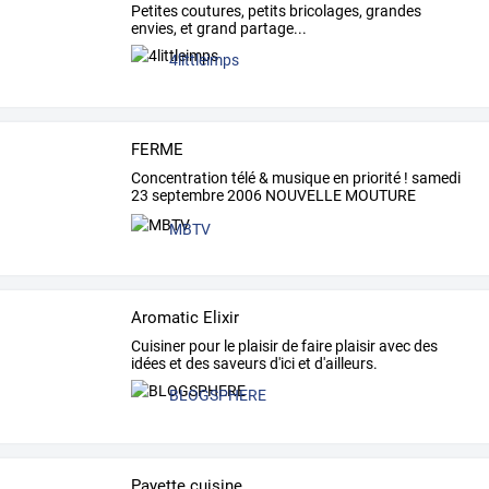
Petites coutures, petits bricolages, grandes
envies, et grand partage...
4littleimps
FERME
Concentration
télé
&
musique
en
priorité
!
samedi
23
septembre
2006
NOUVELLE
MOUTURE
POUR
…
MBTV
Aromatic Elixir
Cuisiner pour le plaisir de faire plaisir avec des
idées et des saveurs d'ici et d'ailleurs.
BLOGSPHERE
Payette cuisine