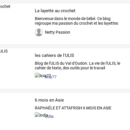
La layette au crochet
Bienvenue
dans
le
monde
de
bébé.
Ce
blog
regroupe
ma
passion
du
crochet
et
les
layettes
que
je
fais.
…
Netty Passion
les cahiers de l'ULIS
Blog
de
l'ULIS
du
Val
d'Oudon.
La
vie
de
l'ULIS,
le
cahier
de
texte,
des
outils
pour
le
travail
personnel
…
licia77
6 mois en Asie
RAPHAËLE ET ATTAFRISH 6 MOIS EN ASIE
india