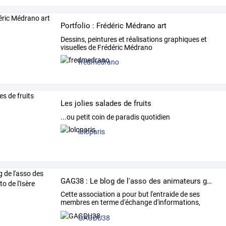
Portfolio : Frédéric Médrano art
Dessins, peintures et réalisations graphiques et
visuelles de Frédéric Médrano
fredmedrano
Les jolies salades de fruits
...ou petit coin de paradis quotidien
loloparis
GAG38 : Le blog de l'asso des animateurs géronto de l'Isère
Cette
association
a
pour
but
l'entraide
de
ses
membres
en
terme
d'échange
d'informations,
d’organisation
…
GAGDU38