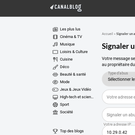
Les plus lus
Signaler un 
Accueil
»
Cinéma & TV
Signaler 
Musique
Loisirs & Culture
Votre message ser
Cuisine
au propriétaire du
Déco
Beauté & santé
Mode
Jeux & Jeux Vidéo
High-tech et sciences
Sport
Société
Top des blogs