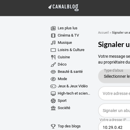
Les plus lus
Signaler un 
Accueil
»
Cinéma & TV
Signaler 
Musique
Loisirs & Culture
Votre message ser
Cuisine
au propriétaire du
Déco
Beauté & santé
Mode
Jeux & Jeux Vidéo
High-tech et sciences
Sport
Société
Top des blogs