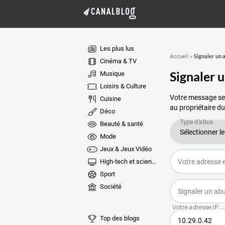
Les plus lus
Signaler un 
Accueil
»
Cinéma & TV
Signaler 
Musique
Loisirs & Culture
Votre message ser
Cuisine
au propriétaire du
Déco
Beauté & santé
Mode
Jeux & Jeux Vidéo
High-tech et sciences
Sport
Société
Top des blogs