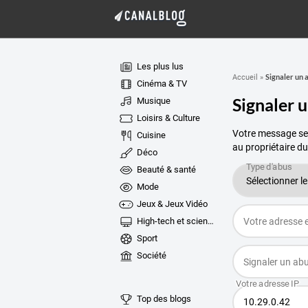
Les plus lus
Signaler un 
Accueil
»
Cinéma & TV
Signaler 
Musique
Loisirs & Culture
Votre message ser
Cuisine
au propriétaire du
Déco
Beauté & santé
Mode
Jeux & Jeux Vidéo
High-tech et sciences
Sport
Société
Top des blogs