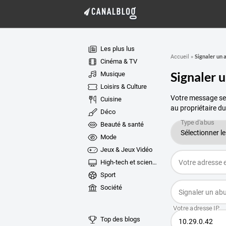
Les plus lus
Signaler un 
Accueil
»
Cinéma & TV
Signaler 
Musique
Loisirs & Culture
Votre message ser
Cuisine
au propriétaire du
Déco
Beauté & santé
Mode
Jeux & Jeux Vidéo
High-tech et sciences
Sport
Société
Top des blogs