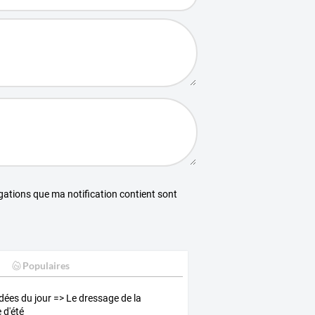
égations que ma notification contient sont
Populaires
dées du jour => Le dressage de la
 d'été