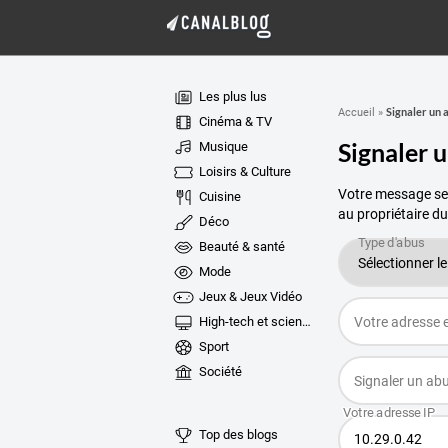
Les plus lus
Signaler un 
Accueil
»
Cinéma & TV
Signaler 
Musique
Loisirs & Culture
Votre message ser
Cuisine
au propriétaire du
Déco
Beauté & santé
Mode
Jeux & Jeux Vidéo
High-tech et sciences
Sport
Société
Top des blogs