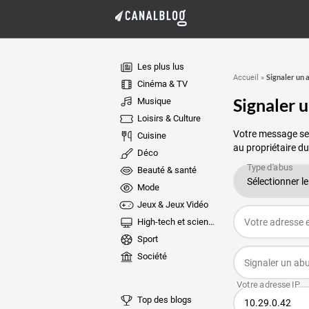
Les plus lus
Signaler un 
Accueil
»
Cinéma & TV
Signaler 
Musique
Loisirs & Culture
Votre message ser
Cuisine
au propriétaire du
Déco
Beauté & santé
Mode
Jeux & Jeux Vidéo
High-tech et sciences
Sport
Société
Top des blogs