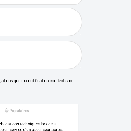
égations que ma notification contient sont
Populaires
bligations
techniques
lors
de
la
se
en
service
d’un
ascenseur
après
…