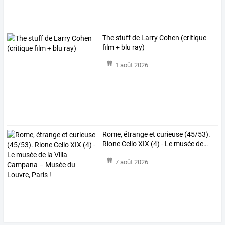
The stuff de Larry Cohen (critique
film + blu ray)
1 août 2026
Rome,
étrange
et
curieuse
(45/53).
Rione
Celio
XIX
(4)
-
Le
musée
de
…
7 août 2026