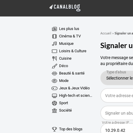
Les plus lus
Signaler un 
Accueil
»
Cinéma & TV
Signaler 
Musique
Loisirs & Culture
Votre message ser
Cuisine
au propriétaire du
Déco
Beauté & santé
Mode
Jeux & Jeux Vidéo
High-tech et sciences
Sport
Société
Top des blogs