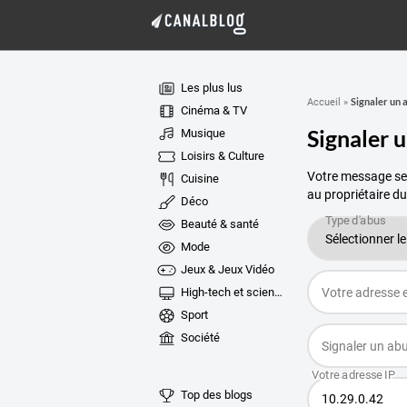
Les plus lus
Signaler un 
Accueil
»
Cinéma & TV
Signaler 
Musique
Loisirs & Culture
Votre message ser
Cuisine
au propriétaire du
Déco
Beauté & santé
Mode
Jeux & Jeux Vidéo
High-tech et sciences
Sport
Société
Top des blogs