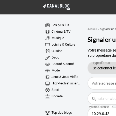
Les plus lus
Signaler un 
Accueil
»
Cinéma & TV
Signaler 
Musique
Loisirs & Culture
Votre message ser
Cuisine
au propriétaire du
Déco
Beauté & santé
Mode
Jeux & Jeux Vidéo
High-tech et sciences
Sport
Société
Top des blogs