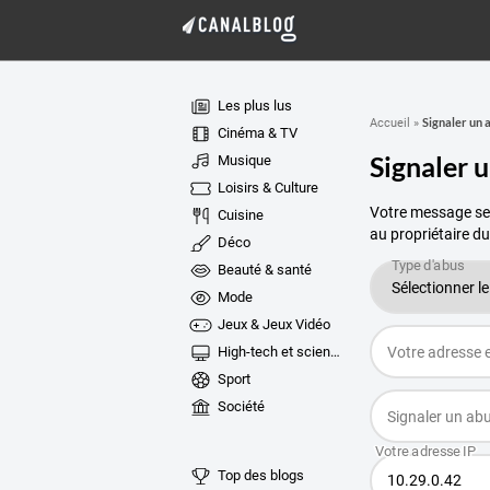
Les plus lus
Signaler un 
Accueil
»
Cinéma & TV
Signaler 
Musique
Loisirs & Culture
Votre message ser
Cuisine
au propriétaire du
Déco
Beauté & santé
Mode
Jeux & Jeux Vidéo
High-tech et sciences
Sport
Société
Top des blogs