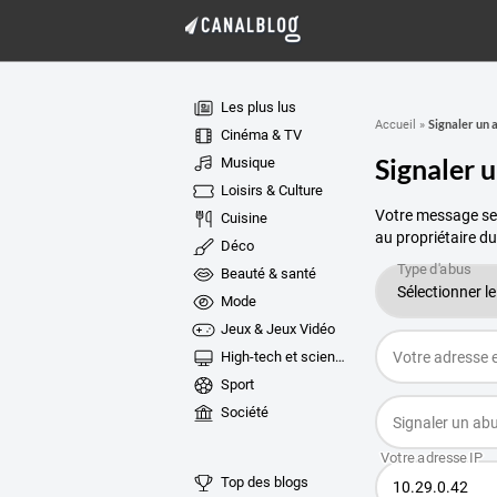
Les plus lus
Signaler un 
Accueil
»
Cinéma & TV
Signaler 
Musique
Loisirs & Culture
Votre message ser
Cuisine
au propriétaire du
Déco
Beauté & santé
Mode
Jeux & Jeux Vidéo
High-tech et sciences
Sport
Société
Top des blogs