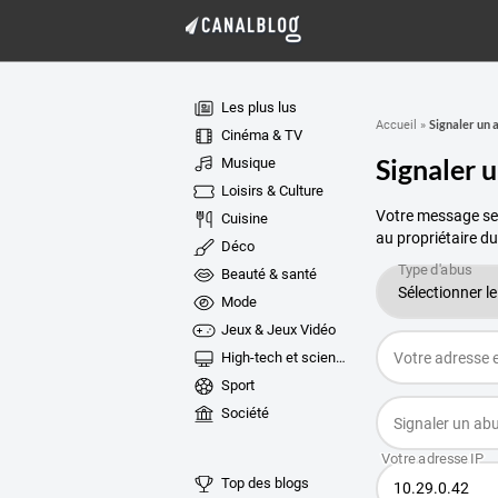
Les plus lus
Signaler un 
Accueil
»
Cinéma & TV
Signaler 
Musique
Loisirs & Culture
Votre message ser
Cuisine
au propriétaire du
Déco
Beauté & santé
Mode
Jeux & Jeux Vidéo
High-tech et sciences
Sport
Société
Top des blogs