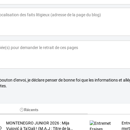
 bouton d'envoi, je déclare penser de bonne foi que les informations et all
tes.
Récents
MONTENEGRO
JUNIOR
2026
:
Mija
Entr
Vujović
à
Ta'Qali
!
(M.A.J
:
Titre
de
la
…
myrt