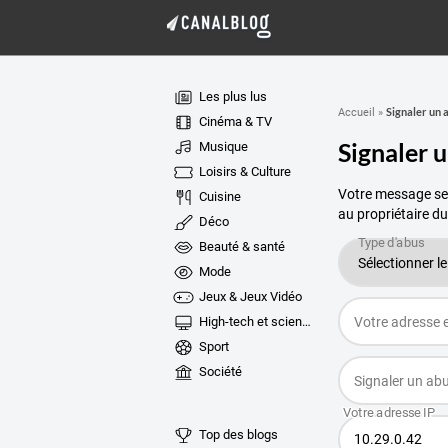
Les plus lus
Signaler un 
Accueil
»
Cinéma & TV
Signaler 
Musique
Loisirs & Culture
Votre message ser
Cuisine
au propriétaire du
Déco
Beauté & santé
Mode
Jeux & Jeux Vidéo
High-tech et sciences
Sport
Société
Top des blogs